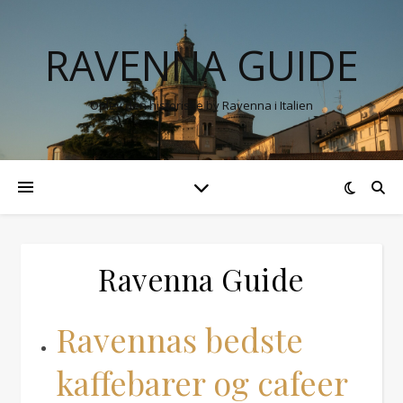
RAVENNA GUIDE
Oplev den historiske by Ravenna i Italien
Ravenna Guide
Ravennas bedste
kaffebarer og cafeer