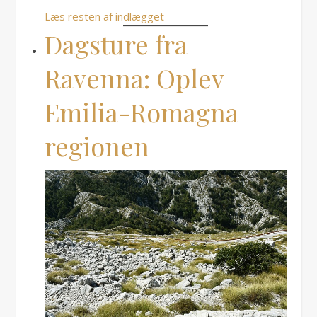
Læs resten af indlægget
Dagsture fra
Ravenna: Oplev
Emilia-Romagna
regionen