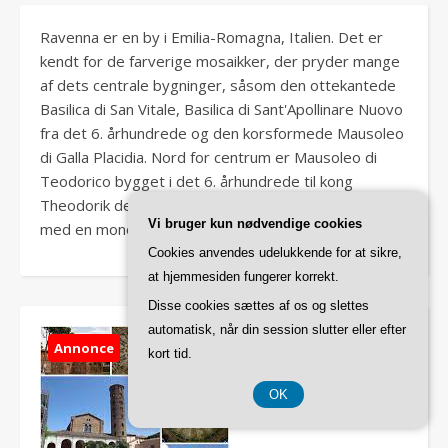
Ravenna er en by i Emilia-Romagna, Italien. Det er
kendt for de farverige mosaikker, der pryder mange
af dets centrale bygninger, såsom den ottekantede
Basilica di San Vitale, Basilica di Sant'Apollinare Nuovo
fra det 6. århundrede og den korsformede Mausoleo
di Galla Placidia. Nord for centrum er Mausoleo di
Teodorico bygget i det 6. århundrede til kong
Theodorik den Store, en gotisk, cirkulær stengrav
Vi bruger kun nødvendige cookies
med en monolitisk kuppel.
Cookies anvendes udelukkende for at sikre,
at hjemmesiden fungerer korrekt.
Disse cookies sættes af os og slettes
automatisk, når din session slutter eller efter
Annonce
kort tid.
OK