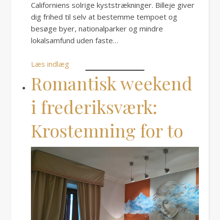
Californiens solrige kyststrækninger. Billeje giver
dig frihed til selv at bestemme tempoet og
besøge byer, nationalparker og mindre
lokalsamfund uden faste…
Læs indlæg
Romantisk weekend
i frederiksværk:
Krostemning for to