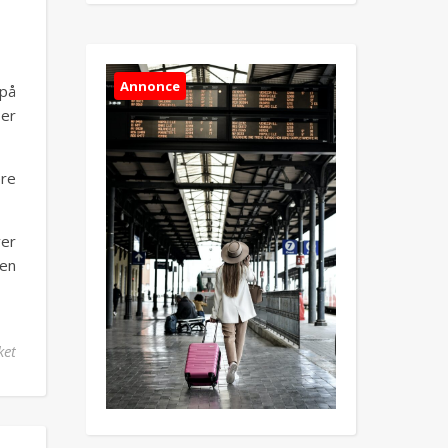
Annonce
 på
 er
ere
ver
 en
til Oplevelser i USA med fleksibel billeje fra FDM Travel
ket