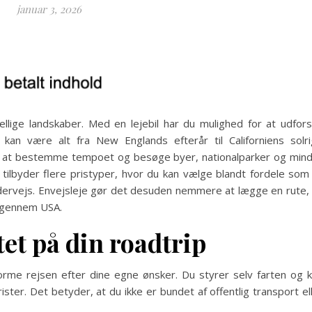
januar 3, 2026
ige landskaber. Med en lejebil har du mulighed for at udfor
an være alt fra New Englands efterår til Californiens solr
 selv at bestemme tempoet og besøge byer, nationalparker og min
ilbyder flere pristyper, hvor du kan vælge blandt fordele som 
ndervejs. Envejsleje gør det desuden nemmere at lægge en rute,
e gennem USA.
tet på din roadtrip
forme rejsen efter dine egne ønsker. Du styrer selv farten og 
ster. Det betyder, at du ikke er bundet af offentlig transport el