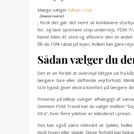
Mange vælger
billeje i USA
, fordi det gør det nemt at kombinere storb
for, og lave spontane stop undervejs. FDM Trav
hente bilen ét sted og aflevere den et ande
får du 10% rabat på lejen, hvilket kan gøre re
Sådan vælger du den
Det er en fordel at overveje biltype ud fra b
længere ture eller skiftende vejrforhold. Min
SUV typisk giver ekstra komfort på længere dis
Priserne på billeje svinger afhængigt af sæso
Gennem FDM Travel kan du vælge mellem “Dagens
Xtra”, hvor flere ydelser er inkluderet i prisen.
Det kan også være relevant at tjekke, hvilke
mod tyveri eller skade. Disse forhold kan bidra