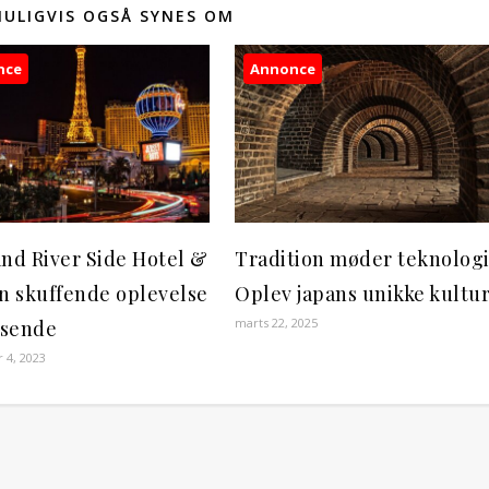
MULIGVIS OGSÅ SYNES OM
nce
Annonce
and River Side Hotel &
Tradition møder teknologi
En skuffende oplevelse
Oplev japans unikke kultu
marts 22, 2025
jsende
4, 2023