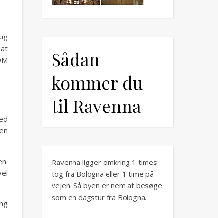
rug
 at
Sådan
FDM
kommer du
til Ravenna
ved
 en
en.
Ravenna ligger omkring 1 times
vel
tog fra Bologna eller 1 time på
vejen. Så byen er nem at besøge
som en dagstur fra Bologna.
ing