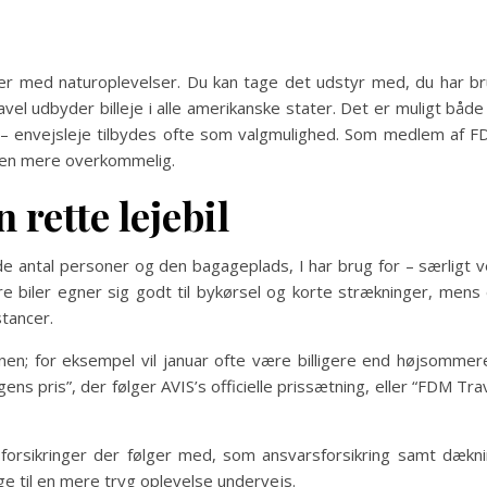
yer med naturoplevelser. Du kan tage det udstyr med, du har b
el udbyder billeje i alle amerikanske stater. Det er muligt både
t – envejsleje tilbydes ofte som valgmulighed. Som medlem af 
jsen mere overkommelig.
 rette lejebil
åde antal personer og den bagageplads, I har brug for – særligt 
dre biler egner sig godt til bykørsel og korte strækninger, mens
tancer.
nen; for eksempel vil januar ofte være billigere end højsommer
 pris”, der følger AVIS’s officielle prissætning, eller “FDM Tra
 forsikringer der følger med, som ansvarsforsikring samt dækn
ge til en mere tryg oplevelse undervejs.