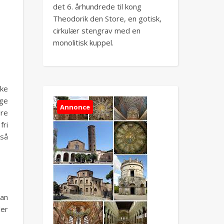
det 6. århundrede til kong
Theodorik den Store, en gotisk,
cirkulær stengrav med en
monolitisk kuppel.
ske
ige
Annonce
dre
fri
 så
kan
ler