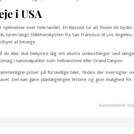
eje i USA
r oplevelser over hele landet. En klassisk tur ad Route 66 byder
u turen langs Stillehavskysten fra San Francisco til Los Angeles,
ystbyer at besøge.
 så du ikke skal bekymre dig om ekstra omkostninger ved læng
e besøg i nationalparker som Yellowstone eller Grand Canyon.
l sammenligne priser på forskellige biler, findes der oversigter o
ravel. Det kan gøre planlægningen lettere og give mulighed for
Kommentarer luk