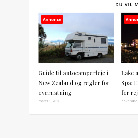
DU VIL 
Annonce
Anno
Guide til autocamperleje i
Lake 
New Zealand og regler for
Spa: 
overnatning
for re
marts 1, 2026
november 